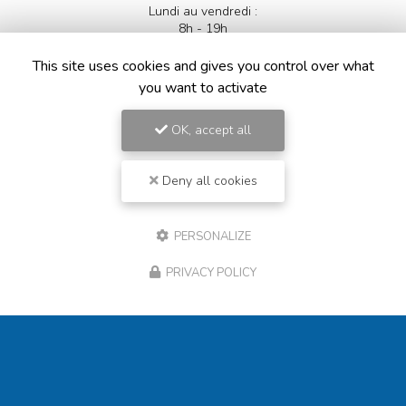
Lundi au vendredi :
8h - 19h
This site uses cookies and gives you control over what
Suivez-nous sur les réseaux sociaux
you want to activate
OK, accept all
Deny all cookies
Envoyez un message
PERSONALIZE
PRIVACY POLICY
Nom Prénom
Société
Email