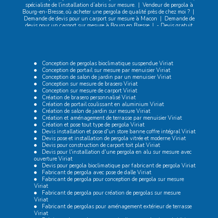
spécialiste de l’installation d’abris sur mesure.
|
Vendeur de pergola à
Bourg-en-Bresse, où acheter une pergola de qualité près de chez moi ?
|
Demande de devis pour un carport sur mesure à Macon
|
Demande de
devis pour un carport sur mesure à Bourg en Bresse
|
- Devis gratuit
pour l’achat d’un carport en aluminium sur mesure pour camping-car à
Bourg en Bresse
|
Recherche vendeur de carport près de Certines,
spécialiste des carports sur mesure et résistants.
|
Vendeur de pergola à
Bourg-en-Bresse, où trouver des pergolas sur mesure pour mon extérieur
?
|
Devis gratuit pour pergola bioclimatique sur mesure en aluminium
Conception de pergolas bioclimatique suspendue Viriat
et pose de pergola sur terrasse contre un mur avec préparation du
Conception de portail sur mesure par menuisier Viriat
terrain à Bourg-en-Bresse
|
Fabrication et installation de carports, et
Conception de salon de jardin par un menuisier Viriat
store banne sur Ambérieu-en-Bugey
|
Recherche vendeur de pergola à
Conception sur mesure de brasero Viriat
Buellas, spécialiste des pergolas sur mesure et bioclimatiques pour mon
Conception sur mesure de carport Viriat
extérieur
|
Vendeur de carport à Bourg-en-Bresse, où acheter un
Création de brasero personnalisé Viriat
carport sur mesure pour ma maison ?
|
Recherche poseur de pergola à
Création de portail coulissant en aluminium Viriat
Montrevel en Bresse, spécialiste de l'installation de pergolas sur mesure
Création de salon de jardin sur mesure Viriat
et bioclimatiques.
|
Trouver un vendeur de pergola à Vonnas, expert en
Création et aménagement de terrasse par menuisier Viriat
pergolas sur mesure pour mon jardin.
|
Recherche vendeur de pergola
Création et pose tout type de pergola Viriat
près de Montagnat, spécialiste des pergolas sur mesure et bioclimatiques.
Devis installation et pose d'un store banne coffre intégral Viriat
|
Des professionnels spécialistes de la pose de pergolas à votre service
Devis pose et installation de pergola vitrée et moderne Viriat
Bourg-en-Bresse,
|
Demande de devis pour une Pergola à Macon
|
Devis pour construction de carport toit plat Viriat
Fabrication et installation de pergolas et de carports sur mesure à Bourg
Devis pour l'installation d'une pergola en alu sur mesure avec
en Bresse
|
Fabricant de pergolas bioclimatiques sur la communes de
ouverture Viriat
Viriat
|
Des professionnels spécialistes de la pose de pergolas sur
Devis pour pergola bioclimatique par fabricant de pergola Viriat
Ambérieux
|
devis pour un carport aluminium équipé d'un plafonnier
Fabricant de pergola avec pose de dalle Viriat
avec éclairage led Bourg-en-Bresse
Fabricant de pergola pour conception de pergola sur mesure
Viriat
Fabricant de pergola pour création de pergolas sur mesure
Viriat
Fabricant de pergolas pour aménagement extérieur de terrasse
Viriat