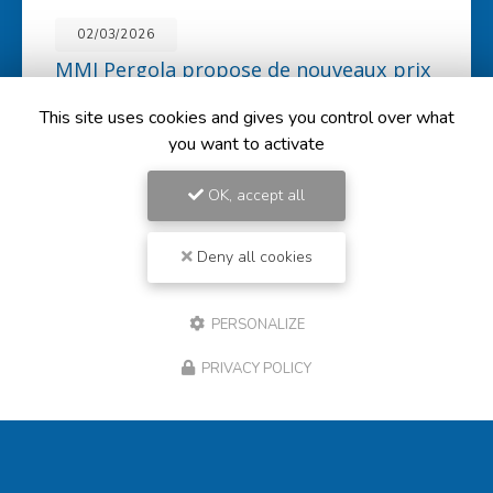
14/11/2025
MMI Pergola : la solution idéale pour
protéger vos véhicules et salons de
jardin
This site uses cookies and gives you control over what
you want to activate
MMI Pergola
, situé à
Bourg-en-Bresse
, est votre expert
en
fabrication de carports
sur mesure. Que ce soit
pour protéger vos véhicules des…
OK, accept all
Toute l'actualité
Deny all cookies
PERSONALIZE
PRIVACY POLICY