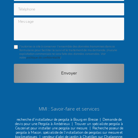
Téléphone
Message
J'autorise ce site à conserver l'ensemble des données transmises dans ce
formulaire pour faciliter le suivi et le traitement de ma demande.
(Aucune
exploitation commerciale ne sera faite des données conservées. Voir
notre
politique de confidentialité
)
MMI : Savoir-faire et services
recherche d'installateur de pergola à Bourg en Bresse
|
Demande de
devis pour une Pergola à Ambérieux
|
Trouver un spécialiste pergola à
Ceyzeriat pour installer une pergola sur mesure.
|
Recherche poseur de
pergola à Macon, spécialiste de l'installation de pergolas sur mesure et
bioclimatiques.
|
vendeur d’abri de jardin à Chatillon sur Chalaronne,