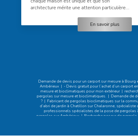
chaque maison est unique et que son
architecture mérite une attention particulière....
En savoir plus
Demande de devis pour un carport sur mesure à Bourg 
Ambérieux
|
- Devis gratuit pour l’achat d’un carport
mesure et bioclimatiques pour mon extérieur
|
recherc
pergolas sur mesure et bioclimatiques.
|
Demande de dev
?
|
Fabricant de pergolas bioclimatiques sur la commu
d’abri de jardin à Chatillon sur Chalaronne, spécialiste 
professionnels spécialistes de la pose de pergolas 
pergolas sur Ambérieux
|
Recherche poseur de pergola à
carport sur mesure pour ma maison ?
|
Devis gratuit pou
Bresse
|
Vendeur de pergola à Bourg-en-Bresse, où trou
en-Bresse
|
Recherche vendeur de carport près de Certi
Bre