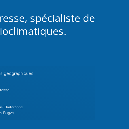
esse, spécialiste de
bioclimatiques.
rs géographiques
resse
ur-Chalaronne
en-Bugey