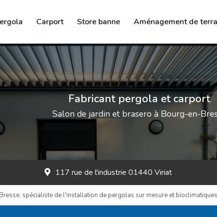
ergola
Carport
Store banne
Aménagement de terra
Brasero
Salon de jardin
Chauffage à l’éthanol
Fabricant pergola et carport
Salon de jardin et brasero à Bourg-en-Bre
117 rue de l'industrie 01440 Viriat
esse, spécialiste de l'installation de pergolas sur mesure et bioclimatiques