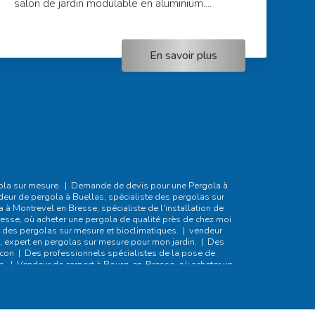
salon de jardin modulable en aluminium....
En savoir plus
ola sur mesure.
|
Demande de devis pour une Pergola à
eur de pergola à Buellas, spécialiste des pergolas sur
à Montrevel en Bresse, spécialiste de l'installation de
sse, où acheter une pergola de qualité près de chez moi
 des pergolas sur mesure et bioclimatiques.
|
vendeur
 expert en pergolas sur mesure pour mon jardin.
|
Des
acon
|
Des professionnels spécialistes de la pose de
s.
|
Vendeur de carport à Bourg-en-Bresse, où acheter un
sse contre un mur avec préparation du terrain à Bourg-en-
uminium équipé d'un plafonnier avec éclairage led Bourg-
llation de pergolas et de carports sur mesure à Bourg en
Bugey