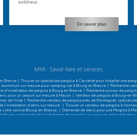
extérieur....
En savoir plus
MMI : Savoir-faire et services
en Bresse
|
Trouver un spécialiste pergola à Ceyzeriat pour installer une perg
 en aluminium sur mesure pour camping-car à Bourg en Bresse
|
Recherche vend
he d'installateur de pergola à Bourg en Bresse
|
Recherche poseur de pergola 
is pour un carport sur mesure à Macon
|
Vendeur de pergola à Bourg-en-Bre
nes de Viriat
|
Recherche vendeur de pergola près de Montagnat, spécialiste
de l’installation d’abris sur mesure.
|
Trouver un vendeur de pergola à Vonnas,
à votre service Bourg-en-Bresse,
|
Demande de devis pour une Pergola à M
 Macon, spécialiste de l'installation de pergolas sur mesure et bioclimatique
r pergola bioclimatique sur mesure en aluminium et pose de pergola sur terra
ver des pergolas sur mesure pour mon extérieur ?
|
devis pour un carport al
nes, spécialiste des carports sur mesure et résistants.
|
Fabrication et insta
sse
|
Fabrication et installation de carports, et store banne sur Ambérieu-en-