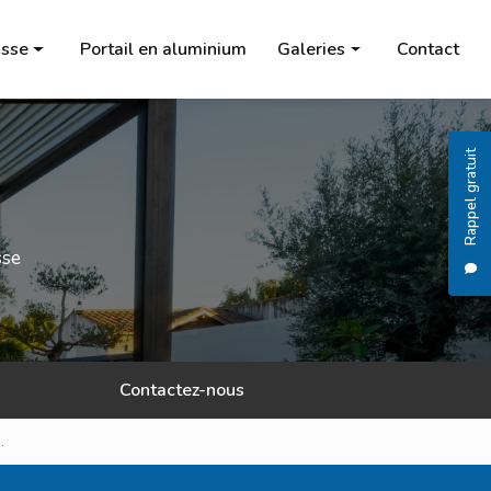
sse
Portail en aluminium
Galeries
Contact
Pergola
Carport
Rappel gratuit
Store banne
Salon de jardin
sse
Chauffage à l'éthanol
Brasero
Portail en aluminium
Contactez-nous
.