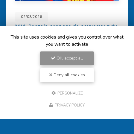
14/11/2025
MMI Pergola : la solution idéale pour
protéger vos véhicules et salons de
jardin
This site uses cookies and gives you control over what
you want to activate
MMI Pergola
, situé à
Bourg-en-Bresse
, est votre expert
en
fabrication de carports
sur mesure. Que ce soit
pour protéger vos véhicules des…
OK, accept all
Toute l'actualité
Deny all cookies
PERSONALIZE
PRIVACY POLICY