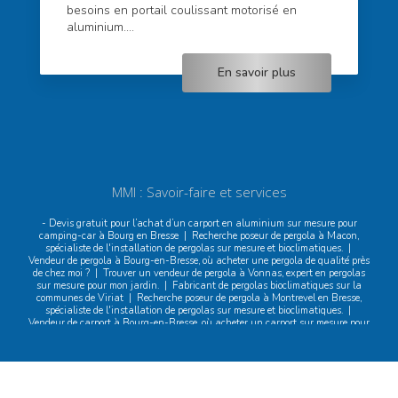
besoins en portail coulissant motorisé en
aluminium....
En savoir plus
MMI : Savoir-faire et services
- Devis gratuit pour l’achat d’un carport en aluminium sur mesure pour
camping-car à Bourg en Bresse
|
Recherche poseur de pergola à Macon,
spécialiste de l'installation de pergolas sur mesure et bioclimatiques.
|
Vendeur de pergola à Bourg-en-Bresse, où acheter une pergola de qualité près
de chez moi ?
|
Trouver un vendeur de pergola à Vonnas, expert en pergolas
sur mesure pour mon jardin.
|
Fabricant de pergolas bioclimatiques sur la
communes de Viriat
|
Recherche poseur de pergola à Montrevel en Bresse,
spécialiste de l'installation de pergolas sur mesure et bioclimatiques.
|
Vendeur de carport à Bourg-en-Bresse, où acheter un carport sur mesure pour
ma maison ?
|
Fabrication et installation de carports, et store banne sur
Ambérieu-en-Bugey
|
Recherche vendeur de carport près de Certines,
spécialiste des carports sur mesure et résistants.
|
Recherche vendeur de
pergola près de Montagnat, spécialiste des pergolas sur mesure et
bioclimatiques.
|
Demande de devis pour une Pergola à Ambérieux
|
Demande de devis pour une Pergola à Macon
|
Devis gratuit pour pergola