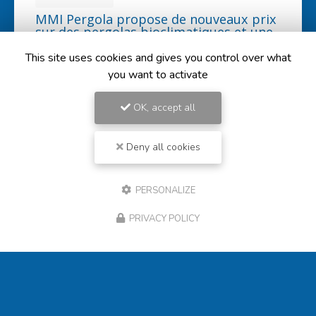
MMI Pergola : la solution idéale pour
protéger vos véhicules et salons de
jardin
This site uses cookies and gives you control over what
MMI Pergola
, situé à
Bourg-en-Bresse
, est votre expert
you want to activate
en
fabrication de carports
sur mesure. Que ce soit
pour protéger vos véhicules des…
OK, accept all
Toute l'actualité
Deny all cookies
PERSONALIZE
PRIVACY POLICY