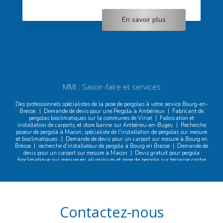
En savoir plus
MMI : Savoir-faire et services
Des professionnels spécialistes de la pose de pergolas à votre service Bourg-en-
Bresse,
|
Demande de devis pour une Pergola à Ambérieux
|
Fabricant de
pergolas bioclimatiques sur la communes de Viriat
|
Fabrication et
installation de carports, et store banne sur Ambérieu-en-Bugey
|
Recherche
poseur de pergola à Macon, spécialiste de l'installation de pergolas sur mesure
et bioclimatiques.
|
Demande de devis pour un carport sur mesure à Bourg en
Bresse
|
recherche d'installateur de pergola à Bourg en Bresse
|
Demande de
devis pour un carport sur mesure à Macon
|
Devis gratuit pour pergola
bioclimatique sur mesure en aluminium et pose de pergola sur terrasse contre
un mur avec préparation du terrain à Bourg-en-Bresse
|
Recherche vendeur
de carport près de Certines, spécialiste des carports sur mesure et résistants.
|
- Devis gratuit pour l’achat d’un carport en aluminium sur mesure pour
camping-car à Bourg en Bresse
|
Vendeur de pergola à Bourg-en-Bresse, où
acheter une pergola de qualité près de chez moi ?
|
Demande de devis pour
une Pergola à Macon
|
Recherche poseur de pergola à Montrevel en Bresse,
Contactez-nous
spécialiste de l'installation de pergolas sur mesure et bioclimatiques.
|
Fabrication et installation de pergolas et de carports sur mesure à Bourg en
Bresse
|
Vendeur de pergola à Bourg-en-Bresse, où trouver des pergolas sur