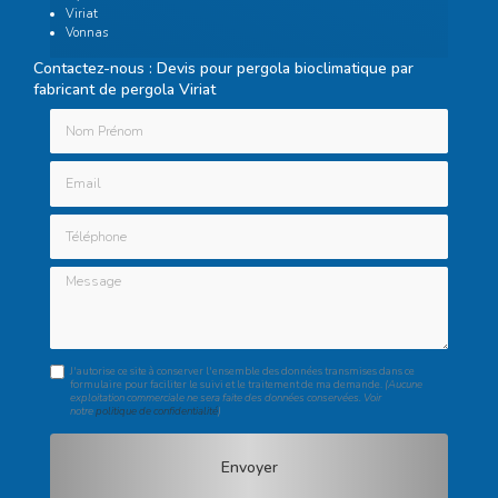
Viriat
Vonnas
Contactez-nous : Devis pour pergola bioclimatique par
fabricant de pergola Viriat
Nom Prénom
Email
Téléphone
Message
J'autorise ce site à conserver l'ensemble des données transmises dans ce
formulaire pour faciliter le suivi et le traitement de ma demande.
(Aucune
exploitation commerciale ne sera faite des données conservées. Voir
notre
politique de confidentialité
)