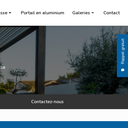
sse
Portail en aluminium
Galeries
Contact
Pergola
Carport
Rappel gratuit
Store banne
Salon de jardin
sse
Chauffage à l'éthanol
Brasero
Portail en aluminium
Contactez-nous