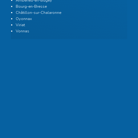
Ambérieu-en-Bugey
Bourg-en-Bresse
Châtillon-sur-Chalaronne
Oyonnax
Viriat
Vonnas