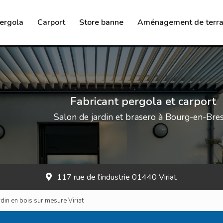
ergola
Carport
Store banne
Aménagement de terra
Brasero
Salon de jardin
Chauffage à l’éthanol
Fabricant pergola et carport
Salon de jardin et brasero à Bourg-en-Bre
117 rue de l'industrie 01440 Viriat
rdin en bois sur mesure Viriat