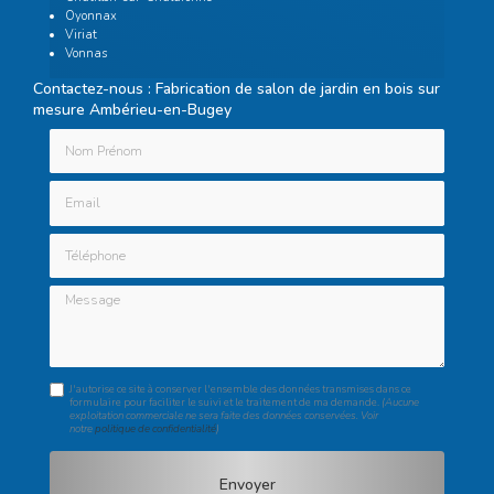
Oyonnax
Viriat
Vonnas
Contactez-nous : Fabrication de salon de jardin en bois sur
mesure Ambérieu-en-Bugey
Nom Prénom
Email
Téléphone
Message
J'autorise ce site à conserver l'ensemble des données transmises dans ce
formulaire pour faciliter le suivi et le traitement de ma demande.
(Aucune
exploitation commerciale ne sera faite des données conservées. Voir
notre
politique de confidentialité
)