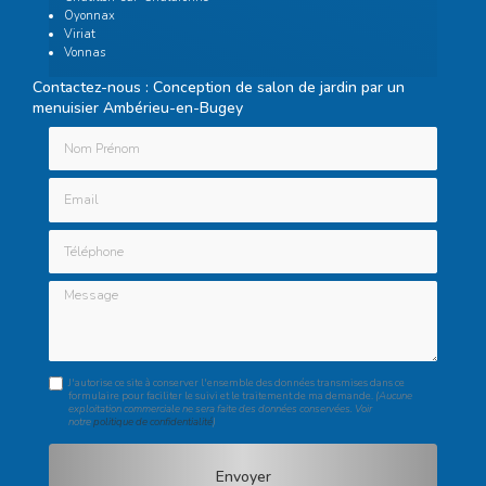
Oyonnax
Viriat
Vonnas
Contactez-nous : Conception de salon de jardin par un
menuisier Ambérieu-en-Bugey
Nom Prénom
Email
Téléphone
Message
J'autorise ce site à conserver l'ensemble des données transmises dans ce
formulaire pour faciliter le suivi et le traitement de ma demande.
(Aucune
exploitation commerciale ne sera faite des données conservées. Voir
notre
politique de confidentialité
)