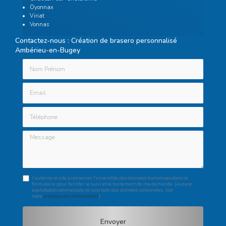
Oyonnax
Viriat
Vonnas
Contactez-nous : Création de brasero personnalisé
Ambérieu-en-Bugey
Nom Prénom
Email
Téléphone
Message
J'autorise ce site à conserver l'ensemble des données transmises dans ce
formulaire pour faciliter le suivi et le traitement de ma demande.
(Aucune
exploitation commerciale ne sera faite des données conservées. Voir
notre
politique de confidentialité
)