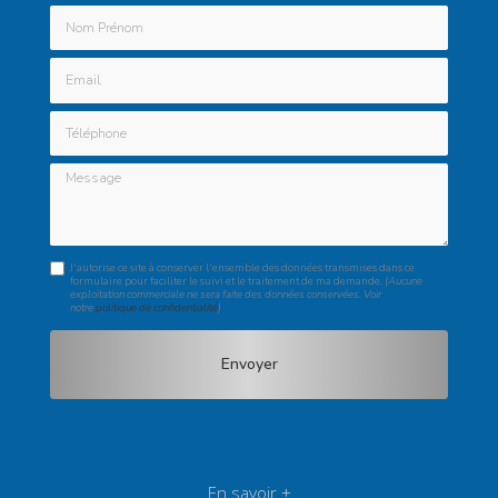
Nom Prénom
Email
Téléphone
Message
J'autorise ce site à conserver l'ensemble des données transmises dans ce
formulaire pour faciliter le suivi et le traitement de ma demande.
(Aucune
exploitation commerciale ne sera faite des données conservées. Voir
notre
politique de confidentialité
)
En savoir +