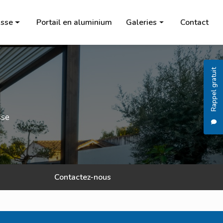
sse
Portail en aluminium
Galeries
Contact
Pergola
Carport
Rappel gratuit
Store banne
Salon de jardin
sse
Chauffage à l'éthanol
Brasero
Portail en aluminium
Contactez-nous