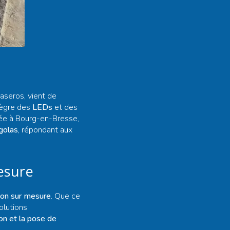
raseros, vient de
ntègre des
LEDs
et des
asée à Bourg-en-Bresse,
rgolas
, répondant aux
esure
ion sur mesure
. Que ce
olutions
ion et la pose de