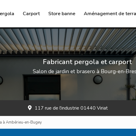
ergola
Carport
Store banne
Aménagement de terra
Brasero
Salon de jardin
Chauffage à l’éthanol
Fabricant pergola et carport
Salon de jardin et brasero à Bourg-en-Bre
117 rue de l'industrie 01440 Viriat
la à Ambérieu-en-Bugey