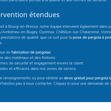
ntion particulière portée à la qualité et aux normes de sécurité.
ervention étendues
oit à Bourg-en-Bresse, notre équipe intervient également dans pl
qu'Ambérieu-en-Bugey, Oyonnax, Châtillon-sur-Chalaronne, Vonnas
 prestations de qualité, que ce soit pour la
pose de pergola à prix 
s.
nnue en
fabrication de pergolas
re des matériaux et des finitions
mes de sécurité et engagement envers le client
pides et efficaces dans nos zones de service
e renseignements ou pour obtenir un
devis gratuit pour pergola 
 n'hésitez pas à nous contacter. Cliquez ici pour une
demande de 