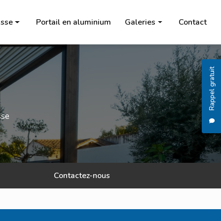
sse
Portail en aluminium
Galeries
Contact
Pergola
Carport
Rappel gratuit
Store banne
Salon de jardin
sse
Chauffage à l'éthanol
Brasero
Portail en aluminium
Contactez-nous