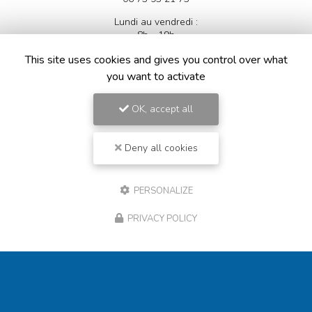
Lundi au vendredi :
8h - 19h
This site uses cookies and gives you control over what
Suivez-nous sur les réseaux sociaux
you want to activate
OK, accept all
Deny all cookies
Envoyez un message
PERSONALIZE
PRIVACY POLICY
Nom Prénom
Société