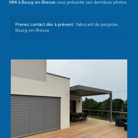
MMI à Bourg-en-Bresse
vous présente ses dernières photos.
Prenez contact dès à présent :
fabricant de pergolas,
Bourg-en-Bresse
.