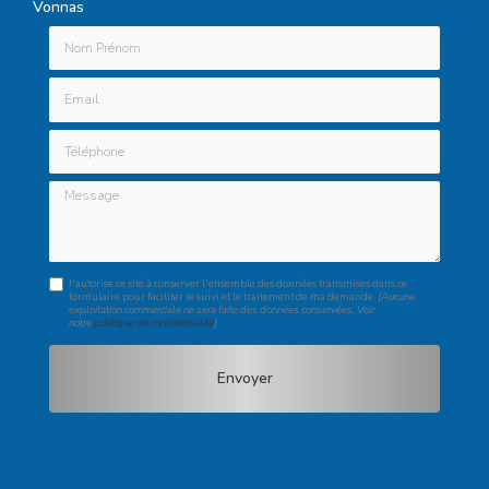
Vonnas
Nom Prénom
Email
Téléphone
Message
J'autorise ce site à conserver l'ensemble des données transmises dans ce
formulaire pour faciliter le suivi et le traitement de ma demande.
(Aucune
exploitation commerciale ne sera faite des données conservées. Voir
notre
politique de confidentialité
)