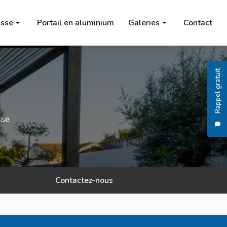
sse
Portail en aluminium
Galeries
Contact
Pergola
Carport
Rappel gratuit
Store banne
Salon de jardin
sse
Chauffage à l'éthanol
Brasero
Portail en aluminium
Contactez-nous