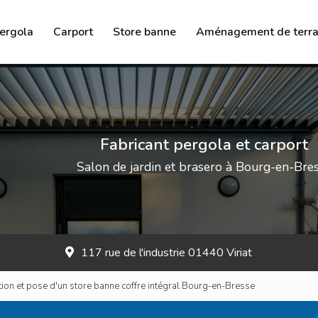
ergola
Carport
Store banne
Aménagement de terra
Brasero
Salon de jardin
Chauffage à l’éthanol
Fabricant pergola et carport
Salon de jardin et brasero à Bourg-en-Bre
117 rue de l'industrie 01440 Viriat
ation et pose d'un store banne coffre intégral Bourg-en-Bresse