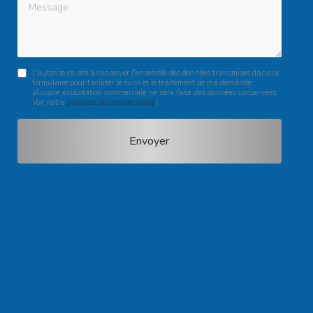
Message
J'autorise ce site à conserver l'ensemble des données transmises dans ce
formulaire pour faciliter le suivi et le traitement de ma demande.
(Aucune exploitation commerciale ne sera faite des données conservées.
Voir notre
politique de confidentialité
)