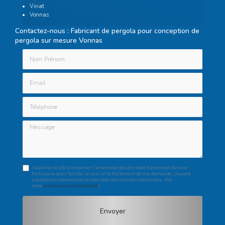
Viriat
Vonnas
Contactez-nous : Fabricant de pergola pour conception de
pergola sur mesure Vonnas
Nom Prénom
Email
Téléphone
Message
J'autorise ce site à conserver l'ensemble des données transmises dans ce
formulaire pour faciliter le suivi et le traitement de ma demande.
(Aucune
exploitation commerciale ne sera faite des données conservées. Voir
notre
politique de confidentialité
)