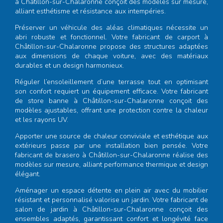
à Châtillon-sur-Chalaronne
conçoit des modèles sur mesure,
alliant esthétisme et résistance aux intempéries.
Préserver un véhicule des aléas climatiques nécessite un
abri robuste et fonctionnel. Votre
fabricant de carport à
Châtillon-sur-Chalaronne
propose des structures adaptées
aux dimensions de chaque voiture, avec des matériaux
durables et un design harmonieux.
Réguler l’ensoleillement d’une terrasse tout en optimisant
son confort requiert un équipement efficace. Votre
fabricant
de store banne à Châtillon-sur-Chalaronne
conçoit des
modèles ajustables, offrant une protection contre la chaleur
et les rayons UV.
Apporter une source de chaleur conviviale et esthétique aux
extérieurs passe par une installation bien pensée. Votre
fabricant de brasero à Châtillon-sur-Chalaronne
réalise des
modèles sur mesure, alliant performance thermique et design
élégant.
Aménager un espace détente en plein air avec du mobilier
résistant et personnalisé valorise un jardin. Votre
fabricant de
salon de jardin à Châtillon-sur-Chalaronne
conçoit des
ensembles adaptés, garantissant confort et longévité face