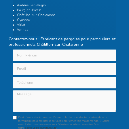
Ambérieu-en-Bugey
Bourg-en-Bresse
Châtillon-sur-Chalaronne
Oyonnax
Viriat
Vonnas
Contactez-nous : Fabricant de pergolas pour particuliers et
professionnels Châtillon-sur-Chalaronne
Nom Prénom
Email
Téléphone
Message
J'autorise ce site à conserver l'ensemble des données transmises dans ce
formulaire pour faciliter le suivi et le traitement de ma demande.
(Aucune
exploitation commerciale ne sera faite des données conservées. Voir
notre
politique de confidentialité
)