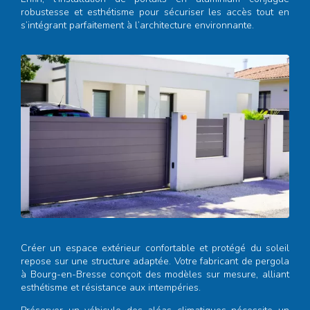
robustesse et esthétisme pour sécuriser les accès tout en
s’intégrant parfaitement à l’architecture environnante.
Créer un espace extérieur confortable et protégé du soleil
repose sur une structure adaptée. Votre
fabricant de pergola
à Bourg-en-Bresse
conçoit des modèles sur mesure, alliant
esthétisme et résistance aux intempéries.