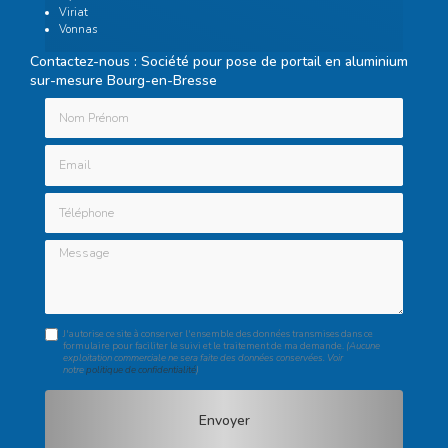
Viriat
Vonnas
Contactez-nous : Société pour pose de portail en aluminium
sur-mesure Bourg-en-Bresse
Nom Prénom
Email
Téléphone
Message
J'autorise ce site à conserver l'ensemble des données transmises dans ce
formulaire pour faciliter le suivi et le traitement de ma demande.
(Aucune
exploitation commerciale ne sera faite des données conservées. Voir
notre
politique de confidentialité
)