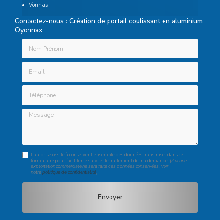
Vonnas
Contactez-nous : Création de portail coulissant en aluminium
Oyonnax
Nom Prénom
Email
Téléphone
Message
J'autorise ce site à conserver l'ensemble des données transmises dans ce
formulaire pour faciliter le suivi et le traitement de ma demande.
(Aucune
exploitation commerciale ne sera faite des données conservées. Voir
notre
politique de confidentialité
)